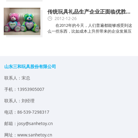
生产就已经开足了马力，为的是，能够在这一波
看，可动，还可玩；立体玩具书赋予幼儿妙不可
高峰期内获取更多的发展之机。
言的感受，跳出传统平面的书的限制范围，创造
传统玩具礼品生产企业正面临优胜劣汰
了三度立体的空间，美妙的艺术美感，视觉图像
2012-12-26
让幼儿在翻开书本的瞬间，立刻会体验到不同的
造型设计跃然纸上，提供了一个让幼儿可以动手
在2012年的今天，人们普遍都能够感受到这
去玩的对象，创造了一个玩中学，学中玩的立体
么一些东西，比如成本上升所带来的企业发展压
阅读环境，把阅读变成知识的探索与发现。
力，比如说外贸订单分布不均等的境况，比如玩
具礼品安全标准更为严苛等。对于我国传统玩具
礼品生产企业而言，当前已经感受到了优胜劣汰
这一个词语对大家造成的冲击了。传统玩具礼品
生产企业面临利润被越摊越薄的情况，以一款普
通的毛绒玩具产品为例，五年前跟五年后一比之
山东三和玩具股份有限公司
下，行业内的感受是最为直接而深刻的。
联系人：宋总
手机：13953905007
联系人：刘经理
电话：86-539-7298317
邮箱：josy@sanhetoy.cn
网址：www.sanhetoy.cn