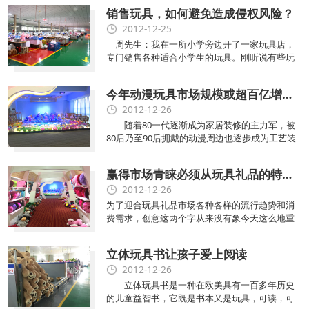
消费的直接动因。
销售玩具，如何避免造成侵权风险？
2012-12-25
周先生：我在一所小学旁边开了一家玩具店，
专门销售各种适合小学生的玩具。刚听说有些玩
具店老板因为销售假冒玩具侵犯了他人的外观设
计专利权，被告上法庭并赔了不少钱，因此想了
今年动漫玩具市场规模或超百亿增速放缓
解该如何避免这种情况。
2012-12-26
随着80一代逐渐成为家居装修的主力军，被
80后乃至90后拥戴的动漫周边也逐步成为工艺装
饰物进入家居行业之中，艺恩咨询近日发布的
《2011-2012年中国动漫产业投资研究报告》数据
赢得市场青睐必须从玩具礼品的特色入手
显示，2011年中国动漫玩具市场规模已经达到93
2012-12-26
亿元，较2010年增长17.7，五年来一直保持稳定
增长态势，但是增长速度逐年放缓;预计2012年中
为了迎合玩具礼品市场各种各样的流行趋势和消
国动漫玩具市场规模将达到109亿元。
费需求，创意这两个字从来没有象今天这么地重
要而不可或缺。几乎每一年的圣诞玩具等产品的
生产跟销售都会有一波的高峰期，而这一波高峰
立体玩具书让孩子爱上阅读
期除了跟节日有关，其实跟产品本身也是分不
2012-12-26
开。一位江苏省赣榆县专门从事玩具制造生产的
负责人表示说，我县圣诞玩具订单2012年跟往年
立体玩具书是一种在欧美具有一百多年历史
是差不多的，每一年在圣诞前两个月开始，玩具
的儿童益智书，它既是书本又是玩具，可读，可