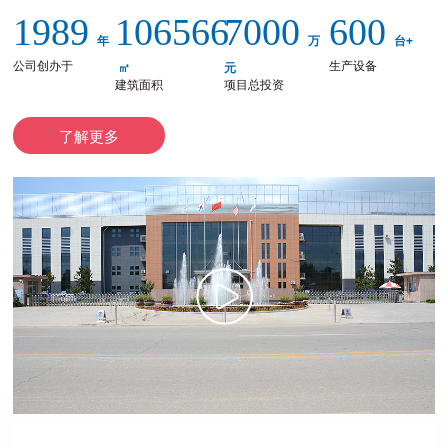
1989
106566
7000
600
年
万
台+
公司创办于
生产设备
㎡
元
建筑面积
项目总投资
了解更多