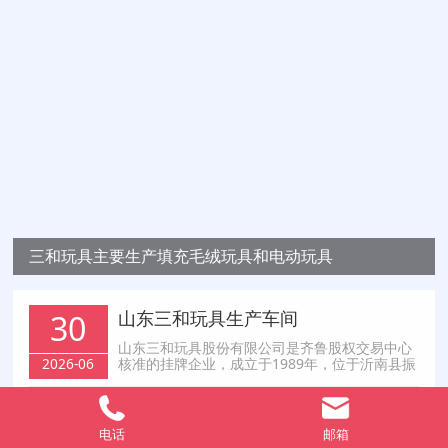
三和玩具主要生产填充毛绒玩具和电动玩具
山东三和玩具生产车间
30
山东三和玩具股份有限公司是齐鲁股权交易中心
核准的挂牌企业，成立于1989年，位于沂南县振
2026-06
兴路东段（振兴路以北，温泉路以东）。占地
166亩，建筑面积106566㎡，项目总投资7000万
元。公司主要生产填充毛绒玩具和电动玩具，拥
有各种填充毛绒玩具生产设备600多台套
齐鲁股权交易中心挂牌仪式
08
电话
邮箱